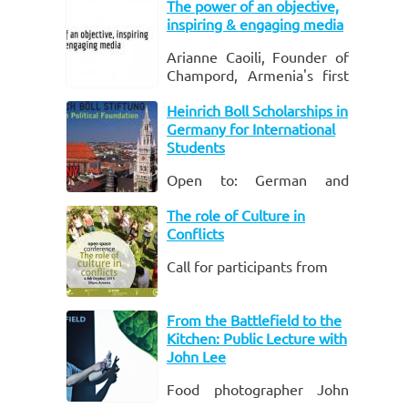
The power of an objective,
inspiring & engaging media
Arianne Caoili, Founder of
Champord, Armenia's first
free extensively distributed
Heinrich Boll Scholarships in
newspaper, will be speaking
Germany for International
on the topic of civic
Students
participation a
Open to: German and
International Students who
The role of Culture in
wants to continue their
Conflicts
studies in Germany
Location: All Universities in
Call for participants from
Germany
Description
From the Battlefield to the
The Heinrich Böll
Kitchen: Public Lecture with
Foundation grants
John Lee
scholarships to
Food photographer John
approximately 1,000
Lee, who will be conducting