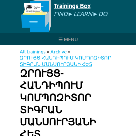
Trainings Box
FIND►LEARN►DO
☰ MENU
All trainings
»
Archive
»
ԶՐՈՒՅՑ-ՀԱՆԴԻՊՈՒՄ ԿՈՄՊՈԶԻՏՈՐ
ՏԻԳՐԱՆ ՄԱՆՍՈՒՐՅԱՆԻ ՀԵՏ
ԶՐՈՒՅՑ-
ՀԱՆԴԻՊՈՒՄ
ԿՈՄՊՈԶԻՏՈՐ
ՏԻԳՐԱՆ
ՄԱՆՍՈՒՐՅԱՆԻ
ՀԵՏ